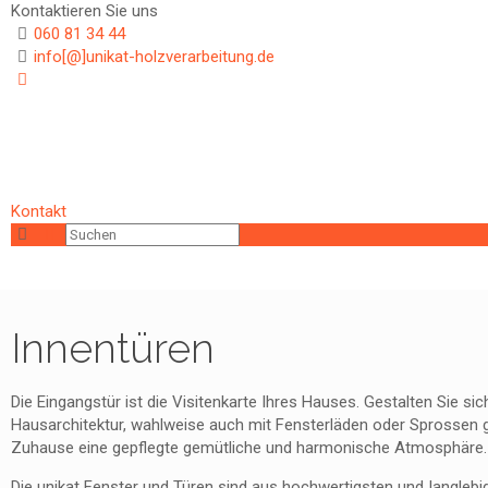
Kontaktieren Sie uns
060 81 34 44
info[@]unikat-holzverarbeitung.de
Kontakt
Innentüren
Die Eingangstür ist die Visitenkarte Ihres Hauses. Gestalten Sie sic
Hausarchitektur, wahlweise auch mit Fensterläden oder Sprossen 
Zuhause eine gepflegte gemütliche und harmonische Atmosphäre.
Die unikat Fenster und Türen sind aus hochwertigsten und Ianglebig